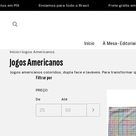
 PIX
Enviamos para todo o Brasil
Frete grátis em comp
Início
À Mesa - Editoriai
Início
>
Jogos Americanos
Jogos Americanos
Jogos americanos coloridos, dupla face e laváveis. Para transformar qu
Filtrar por
PREÇO
De
Até