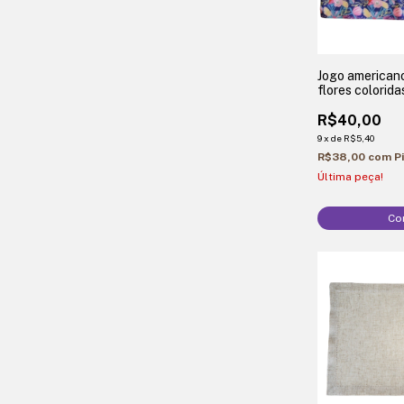
Jogo american
flores colorida
R$40,00
9
x
de
R$5,40
R$38,00
com
P
Última peça!