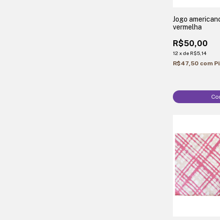
Jogo american
vermelha
R$50,00
12
x
de
R$5,14
R$47,50
com
P