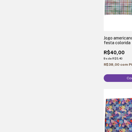
Jogo american
festa colorida
R$40,00
9
x
de
R$5,40
R$38,00
com
P