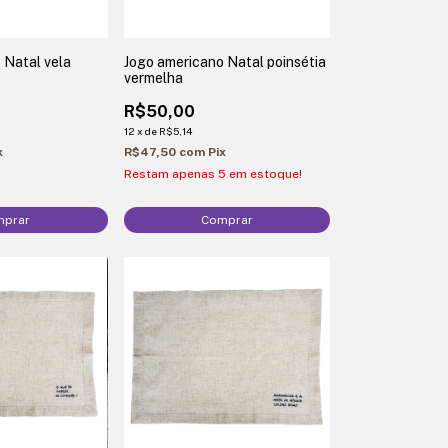
 Natal vela
Jogo americano Natal poinsétia
vermelha
R$50,00
12
x
de
R$5,14
x
R$47,50
com
Pix
Restam apenas
5
em estoque!