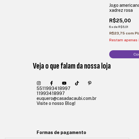
Jogo american
xadrez rosa
R$25,00
6
x
de
R$5,01
R$23,75
com
Pi
Restam apenas
Veja o que falam da nossa loja
5511993418997
11993418997
euquero@casadacaubi.com.br
Visite o nosso Blog!
Formas de pagamento