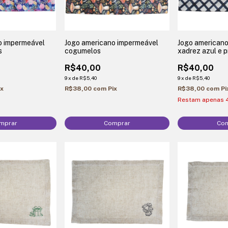
o impermeável
Jogo americano impermeável
Jogo american
s
cogumelos
xadrez azul e p
R$40,00
R$40,00
9
x
de
R$5,40
9
x
de
R$5,40
ix
R$38,00
com
Pix
R$38,00
com
Pi
Restam apenas