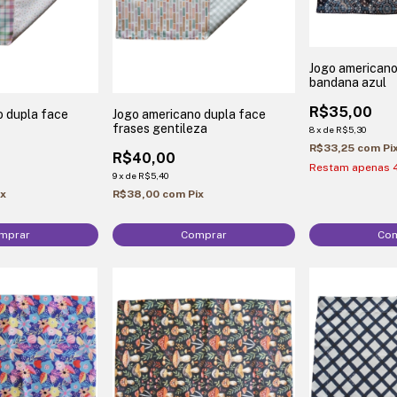
Jogo americano
bandana azul
R$35,00
o dupla face
Jogo americano dupla face
frases gentileza
8
x
de
R$5,30
R$33,25
com
Pi
R$40,00
Restam apenas
9
x
de
R$5,40
ix
R$38,00
com
Pix