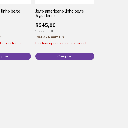
 linho bege
Jogo americano linho bege
Agradecer
R$45,00
11
x
de
R$5,03
x
R$42,75
com
Pix
3
em estoque!
Restam apenas
5
em estoque!