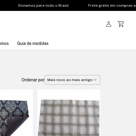
Enviamos para todo o Brasil
Frete grátis em compras acima 
omos
Guia de medidas
Ordenar por