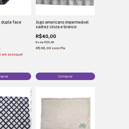
 dupla face
Jogo americano impermeável
xadrez cinza e branco
R$40,00
9
x
de
R$5,40
x
R$38,00
com
Pix
4
em estoque!