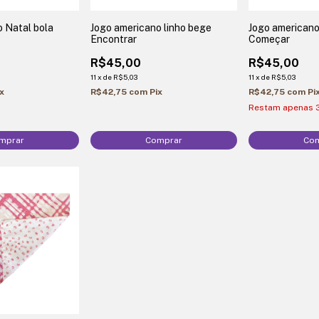
o Natal bola
Jogo americano linho bege
Jogo americano
Encontrar
Começar
R$45,00
R$45,00
11
x
de
R$5,03
11
x
de
R$5,03
ix
R$42,75
com
Pix
R$42,75
com
Pi
Restam apenas