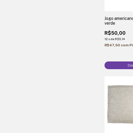
Jogo american
verde
R$50,00
12
x
de
R$5,14
R$47,50
com
P