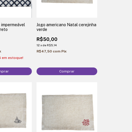
o impermeável
Jogo americano Natal cerejinha
reto
verde
R$50,00
12
x
de
R$5,14
x
R$47,50
com
Pix
4
em estoque!