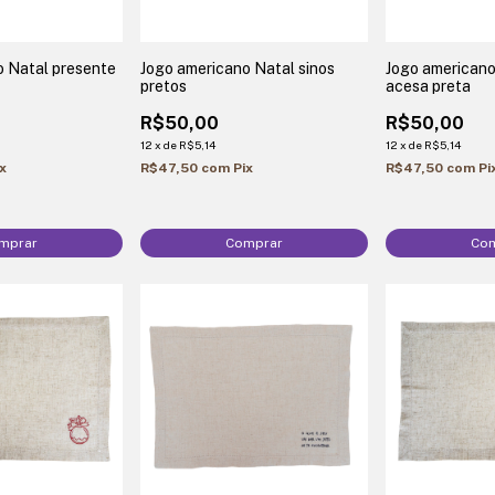
o Natal presente
Jogo americano Natal sinos
Jogo americano
pretos
acesa preta
R$50,00
R$50,00
12
x
de
R$5,14
12
x
de
R$5,14
ix
R$47,50
com
Pix
R$47,50
com
Pi