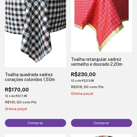
Toalha retangular xadrez
vermelho e dourado 2,20m
R$230,00
Toalha quadrada xadrez
corações coloridos 1,50m
12
x
de
R$23,66
R$218,50
com
Pix
R$170,00
Última peça!
12
x
de
R$17,49
R$161,50
com
Pix
Última peça!
Comprar
Comprar