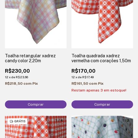
Toalha retangular xadrez
Toalha quadrada xadrez
candy color 2,20m
vermelha com corações 1,50m
R$230,00
R$170,00
12
x
de
R$23,66
12
x
de
R$17,49
R$218,50
com
Pix
R$161,50
com
Pix
Restam apenas
3
em estoque!
Comprar
Comprar
1
/
4
1
/
3
GRÁTIS