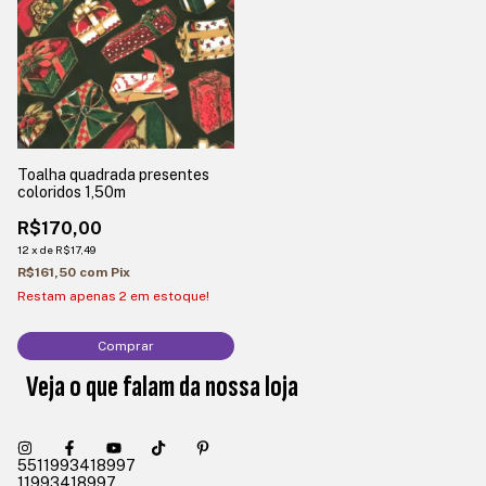
Toalha quadrada presentes
coloridos 1,50m
R$170,00
12
x
de
R$17,49
R$161,50
com
Pix
Restam apenas
2
em estoque!
Comprar
Veja o que falam da nossa loja
5511993418997
11993418997