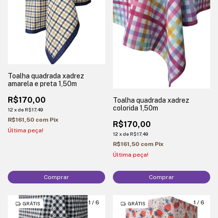
Toalha quadrada xadrez
amarela e preta 1,50m
R$170,00
Toalha quadrada xadrez
colorida 1,50m
12
x
de
R$17,49
R$161,50
com
Pix
R$170,00
Última peça!
12
x
de
R$17,49
R$161,50
com
Pix
Última peça!
Comprar
Comprar
1
/
6
1
/
6
GRÁTIS
GRÁTIS