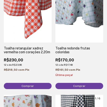
Toalha retangular xadrez
Toalha redonda frutas
vermelha com corações 2,20m
coloridas
R$230,00
R$170,00
12
x
de
R$23,66
12
x
de
R$17,49
R$218,50
com
Pix
R$161,50
com
Pix
Última peça!
Comprar
1
/
3
1
/
6