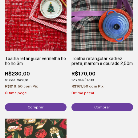
Toalha retangular vermelha ho
Toalha retangular xadrez
ho ho 3m
preta, marrom e dourado 2,50m
R$230,00
R$170,00
12
x
de
R$23,66
12
x
de
R$17,49
R$218,50
com
Pix
R$161,50
com
Pix
Última peça!
Última peça!
Comprar
Comprar