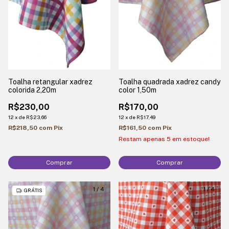
Toalha retangular xadrez
Toalha quadrada xadrez candy
colorida 2,20m
color 1,50m
R$230,00
R$170,00
12
x
de
R$23,66
12
x
de
R$17,49
R$218,50
com
Pix
R$161,50
com
Pix
Restam apenas
5
em estoque!
Comprar
Comprar
1
/
4
1
/
4
GRÁTIS