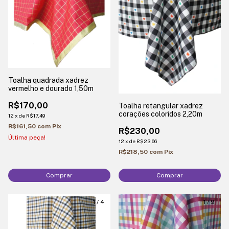
Toalha quadrada xadrez
vermelho e dourado 1,50m
R$170,00
Toalha retangular xadrez
corações coloridos 2,20m
12
x
de
R$17,49
R$161,50
com
Pix
R$230,00
Última peça!
12
x
de
R$23,66
R$218,50
com
Pix
Comprar
Comprar
1
/
4
1
/
9