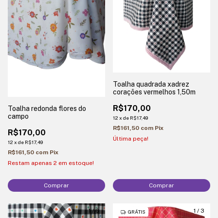
Toalha quadrada xadrez
corações vermelhos 1,50m
R$170,00
Toalha redonda flores do
campo
12
x
de
R$17,49
R$161,50
com
Pix
R$170,00
Última peça!
12
x
de
R$17,49
R$161,50
com
Pix
Restam apenas
2
em estoque!
Comprar
1
/
6
1
/
3
GRÁTIS