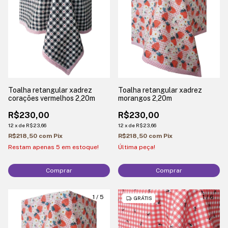
Toalha retangular xadrez
Toalha retangular xadrez
corações vermelhos 2,20m
morangos 2,20m
R$230,00
R$230,00
12
x
de
R$23,66
12
x
de
R$23,66
R$218,50
com
Pix
R$218,50
com
Pix
Restam apenas
5
em estoque!
Última peça!
Comprar
Comprar
1
/
5
1
/
6
GRÁTIS