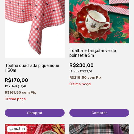
Toalha retangular verde
poinsétia 3m
R$230,00
Toalha quadrada piquenique
1,50m
12
x
de
R$23,66
R$218,50
com
Pix
R$170,00
Última peça!
12
x
de
R$17,49
R$161,50
com
Pix
Última peça!
Comprar
Comprar
1
/
3
1
/
2
GRÁTIS