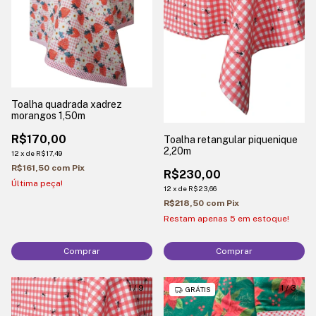
Toalha quadrada xadrez
morangos 1,50m
R$170,00
Toalha retangular piquenique
2,20m
12
x
de
R$17,49
R$161,50
com
Pix
R$230,00
Última peça!
12
x
de
R$23,66
R$218,50
com
Pix
Restam apenas
5
em estoque!
Comprar
Comprar
1
/
9
1
/
3
GRÁTIS