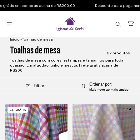
grátis em compras acima de R$200,00
Desconto para pagamento
Início
>
Toalhas de mesa
Toalhas de mesa
27 produtos
Toalhas de mesa com cores, estampas e tamanhos para toda
ocasião. Em algodão, linho e mescla. Frete grátis acima de
R$200.
Ordenar por:
Filtrar
Mais novo ao mais antigo
1
/
4
1
/
4
GRÁTIS