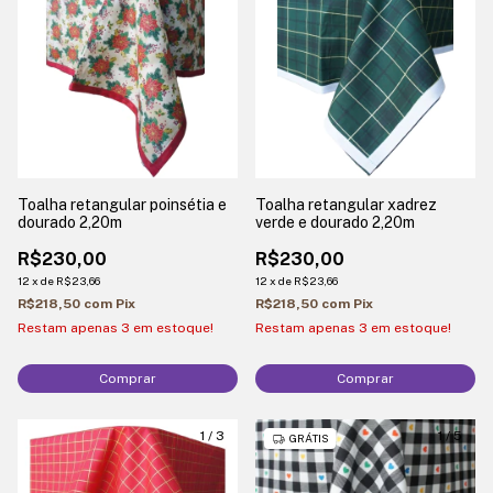
Toalha retangular poinsétia e
Toalha retangular xadrez
dourado 2,20m
verde e dourado 2,20m
R$230,00
R$230,00
12
x
de
R$23,66
12
x
de
R$23,66
R$218,50
com
Pix
R$218,50
com
Pix
Restam apenas
3
em estoque!
Restam apenas
3
em estoque!
Comprar
Comprar
1
/
3
1
/
5
GRÁTIS