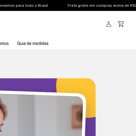
todo o Brasil
Frete grátis em compras acima de R$200,00
omos
Guia de medidas