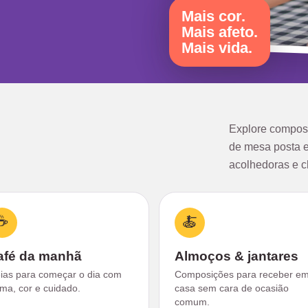
Mais cor.
Mais afeto.
Mais vida.
Explore compos
de mesa posta e
acolhedoras e c
☕
🍝
afé da manhã
Almoços & jantares
eias para começar o dia com
Composições para receber e
lma, cor e cuidado.
casa sem cara de ocasião
comum.