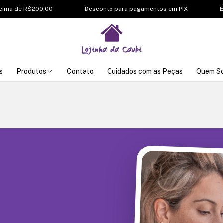
0,00
Desconto para pagamentos em PIX
Enviamos para 
s
Produtos
Contato
Cuidados com as Peças
Quem S