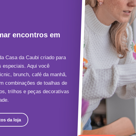
rmar encontros em
da Casa da Caubi criado para
 especiais. Aqui você
picnic, brunch, café da manhã,
m combinações de toalhas de
s, trilhos e peças decorativas
ade.
os da loja