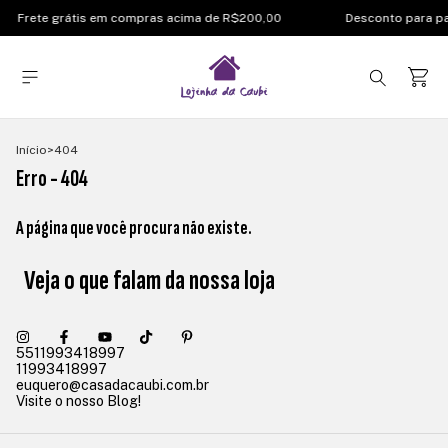
Frete grátis em compras acima de R$200,00
Desconto para p
Início
>
404
Erro - 404
A página que você procura não existe.
Veja o que falam da nossa loja
5511993418997
11993418997
euquero@casadacaubi.com.br
Visite o nosso Blog!