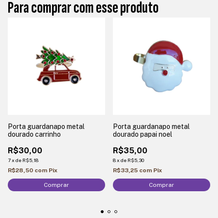
Para comprar com esse produto
Porta guardanapo metal
Porta guardanapo metal
dourado carrinho
dourado papai noel
R$30,00
R$35,00
7
x
de
R$5,18
8
x
de
R$5,30
R$28,50
com
Pix
R$33,25
com
Pix