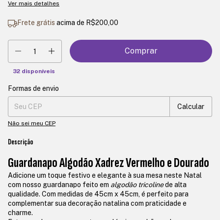
Ver mais detalhes
Frete grátis
acima de
R$200,00
32
disponíveis
Formas de envio
Entregas para o CEP:
Mudar CEP
Calcular
Não sei meu CEP
Descrição
Guardanapo Algodão Xadrez Vermelho e Dourado
Adicione um toque festivo e elegante à sua mesa neste Natal
com nosso guardanapo feito em
algodão tricoline
de alta
qualidade. Com medidas de 45cm x 45cm, é perfeito para
complementar sua decoração natalina com praticidade e
charme.