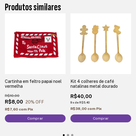
Produtos similares
Cartinha em feltro papai noel
Kit 4 colheres de café
vermelha
natalinas metal dourado
R$10,00
R$40,00
R$8,00
20
% OFF
9
x
de
R$5,40
R$38,00
com
Pix
R$7,60
com
Pix