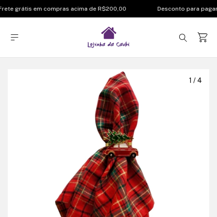
rete grátis em compras acima de R$200,00
Desconto para pagam
1
/
4