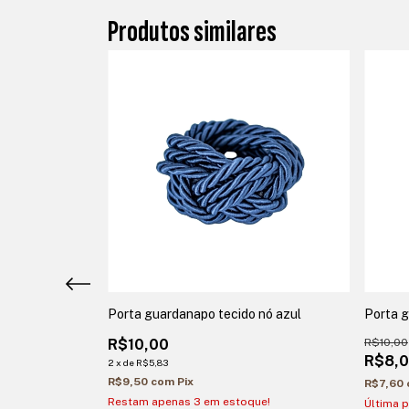
Produtos similares
dourado gorro
Porta guardanapo tecido nó azul
Porta g
R$10,00
R$10,00
R$8,
2
x
de
R$5,83
R$9,50
com
Pix
R$7,60
Restam apenas
3
em estoque!
Última p