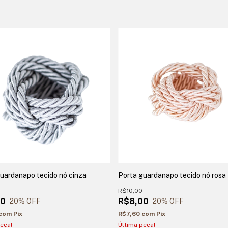
uardanapo tecido nó cinza
Porta guardanapo tecido nó rosa
R$10,00
00
R$8,00
20
% OFF
20
% OFF
com
Pix
R$7,60
com
Pix
eça!
Última peça!