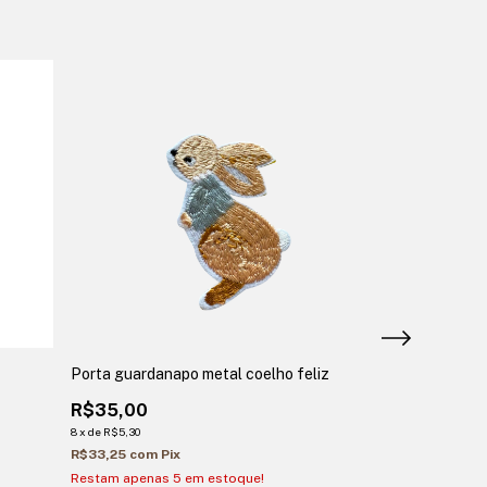
Porta guardanapo metal coelho feliz
Porta guardana
xadrez
R$35,00
R$20,00
8
x
de
R$5,30
R$10,00
50
%
R$33,25
com
Pix
2
x
de
R$5,83
Restam apenas
5
em estoque!