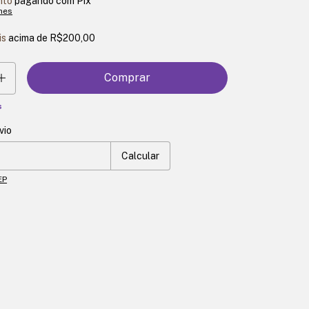
nto
pagando com Pix
hes
is
acima de
R$200,00
s
vio
o CEP:
Mudar CEP
Calcular
EP