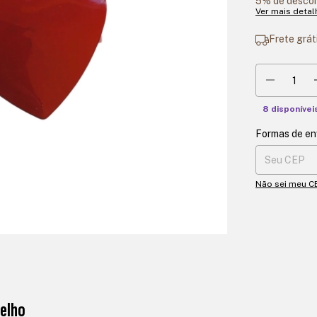
5% de desco
Ver mais detal
Frete grát
8
disponívei
Formas de en
Entregas para 
Não sei meu C
elho