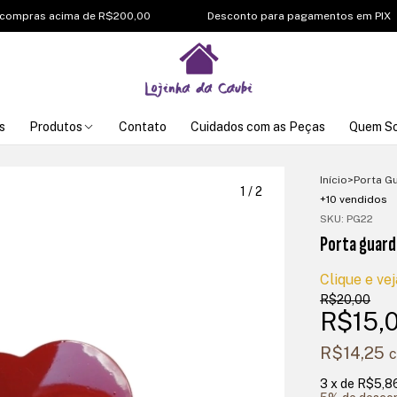
mpras acima de R$200,00
Desconto para pagamentos em PIX
s
Produtos
Contato
Cuidados com as Peças
Quem S
Início
>
Porta G
1
/
2
+10 vendidos
SKU:
PG22
Porta guar
Clique e vej
R$20,00
R$15,
R$14,25
3
x de
R$5,8