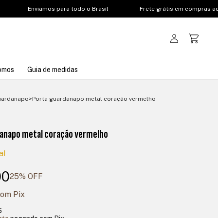
Enviamos para todo o Brasil
Frete grátis em compras acim
omos
Guia de medidas
uardanapo
>
Porta guardanapo metal coração vermelho
danapo metal coração vermelho
a!
00
25
% OFF
com
Pix
6