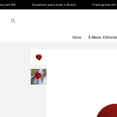
em PIX
Enviamos para todo o Brasil
Frete grátis em co
Início
À Mesa - Editoriai