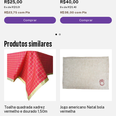
R$25,00
R$40,00
6
x
de
R$5,01
9
x
de
R$5,40
R$23,75
com
Pix
R$38,00
com
Pix
Produtos similares
Toalha quadrada xadrez
Jogo americano Natal bola
vermelho e dourado 1,50m
vermelha