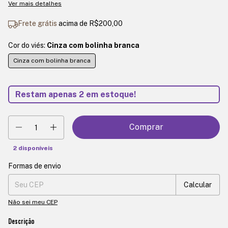
Ver mais detalhes
Frete grátis
acima de
R$200,00
Cor do viés:
Cinza com bolinha branca
Cinza com bolinha branca
Restam apenas
2
em estoque!
2
disponíveis
Formas de envio
Entregas para o CEP:
Mudar CEP
Calcular
Não sei meu CEP
Descrição