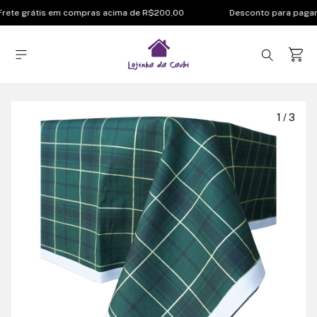
rete grátis em compras acima de R$200,00
Desconto para pagam
1
/
3