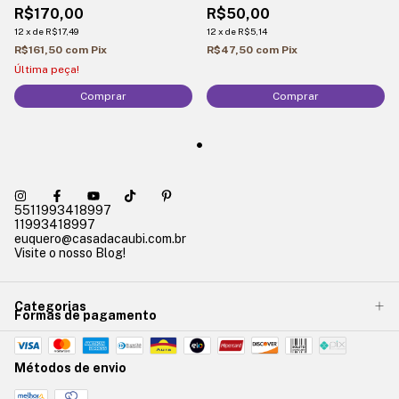
R$170,00
R$50,00
12
x
de
R$17,49
12
x
de
R$5,14
R$161,50
com
Pix
R$47,50
com
Pix
Última peça!
Comprar
5511993418997
11993418997
euquero@casadacaubi.com.br
Visite o nosso Blog!
Categorias
Formas de pagamento
Métodos de envio