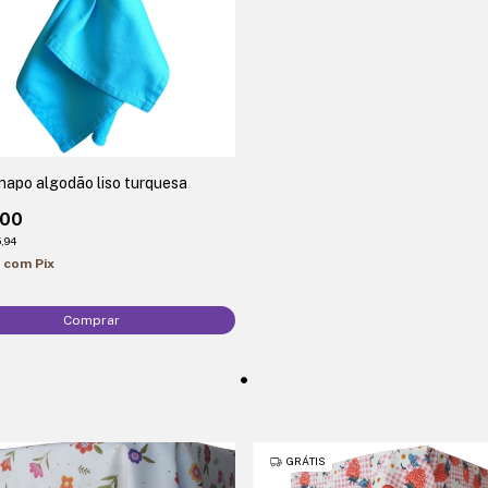
apo algodão liso turquesa
,00
,94
0
com
Pix
GRÁTIS