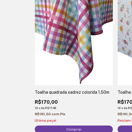
Toalha quadrada xadrez colorida 1,50m
Toalha 
R$170,00
R$170
12
x
de
R$17,49
12
x
de
R$
R$161,50
com
Pix
R$161,
Última peça!
Restam
Comprar