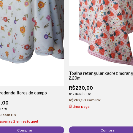
Toalha retangular xadrez moran
2,20m
R$230,00
redonda flores do campo
12
x
de
R$23,66
R$218,50
com
Pix
,00
Última peça!
17,49
50
com
Pix
 apenas
2
em estoque!
Comprar