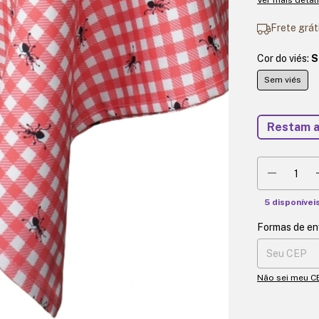
Frete grát
Cor do viés:
S
Sem viés
Restam 
5
disponívei
Formas de en
Entregas para 
Não sei meu C