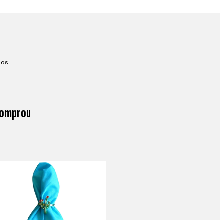
dos
 comprou