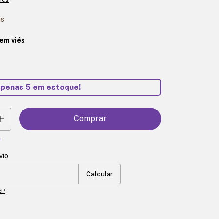
is
em viés
apenas
5
em estoque!
s
vio
o CEP:
Mudar CEP
Calcular
EP