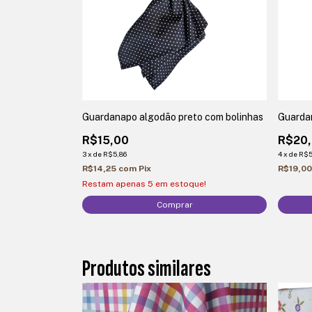
Guardanapo algodão preto com bolinhas
Guardan
R$15,00
R$20
3
x
de
R$5,86
4
x
de
R$5
R$14,25
com
Pix
R$19,0
Restam apenas
5
em estoque!
Produtos similares