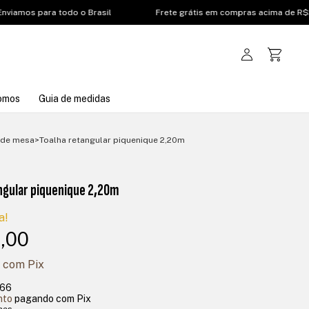
s para todo o Brasil
Frete grátis em compras acima de R$200,00
omos
Guia de medidas
 de mesa
>
Toalha retangular piquenique 2,20m
ngular piquenique 2,20m
a!
,00
0
com
Pix
,66
nto
pagando com Pix
hes