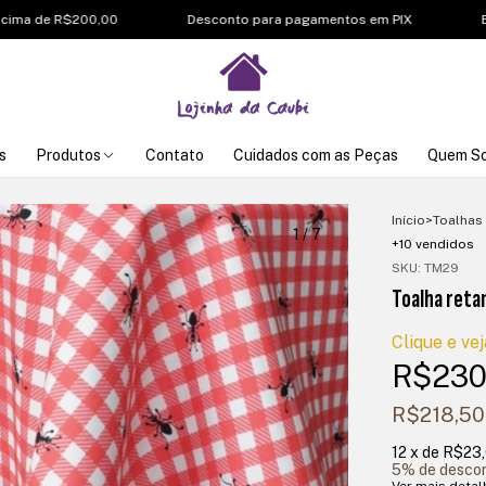
de R$200,00
Desconto para pagamentos em PIX
Enviamo
s
Produtos
Contato
Cuidados com as Peças
Quem S
Início
>
Toalhas
1
/
7
+10 vendidos
SKU:
TM29
Toalha reta
Clique e vej
R$230
R$218,5
12
x de
R$23
5% de desco
Ver mais detal