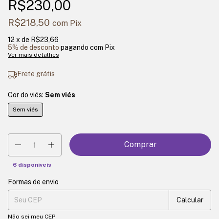
R$230,00
R$218,50
com
Pix
12
x de
R$23,66
5% de desconto
pagando com Pix
Ver mais detalhes
Frete grátis
Cor do viés:
Sem viés
Sem viés
6
disponíveis
Formas de envio
Entregas para o CEP:
Mudar CEP
Calcular
Não sei meu CEP