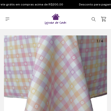
ete grátis em compras acima de R$200,00
Desconto para pagame
1
/
4