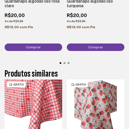
Guardanapo algodão liso rosa
Guardanapo algodão liso
claro
turquesa
R$20,00
R$20,00
4
x
de
R$5,94
4
x
de
R$5,94
R$19,00
com
Pix
R$19,00
com
Pix
Produtos similares
GRÁTIS
GRÁTIS