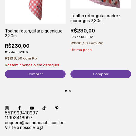
Toalha retangular xadrez
morangos 2,20m
R$230,00
Toalha retangular piquenique
2,20m
12
x
de
R$23,66
R$218,50
com
Pix
R$230,00
Última peça!
12
x
de
R$23,66
R$218,50
com
Pix
Restam apenas
5
em estoque!
Comprar
Comprar
5511993418997
11993418997
euquero@casadacaubi.com.br
Visite o nosso Blog!